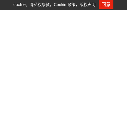
cookie。
，
，
同意
隐私权条款
Cookie 政策
版权声明
人才招募
102年股东常会
102/06/11
台湾科学工业园区科学工业同业公会202会议室
(新竹科学园区展业一路2号)
101年股东常会
101/06/13
新竹科学园区科技生活馆203会议室
(新竹市科学园区工业东二路一号)