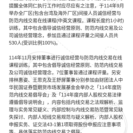
提醒全体同仁执行工作时应尽应有之注意，于114年9月
举办全厂区(包含台湾及海外厂区)间接人员诚信经营与
防范内线交易在线课程(中英文课程，课程长度约1小时)
训练，其中包含倡导诚信经营原则、防范内线交易及公
司诚信经营理念，参加且通过课程评量之间接人员共
530人(受训比例100%)。
114年11月安排董事进行诚信经营与防范内线交易在线
课程训练，其中包含倡导诚信经营原则、防范内线交易
及公司诚信经营理念，7位董事皆通过课程评量。另安
排林惠姿、王思克及王舒屏董事分别参加由财团法人中
华民国证券暨期货市场发展基金会举办之「114年度防
范内线交易倡导会」及「114年度内部人股权交易法律
遵循倡导说明会」，内容包括内线交易之法规解析、监
理与实务常见疑义、内部控制与内线交易防范暨常见缺
失探讨、内部人短线交易规范与疑义解析、内部人股权
申报实务、证交法43-1第1项取得股份申报应注意事项
等，具体落实防范内线交易之倡导。