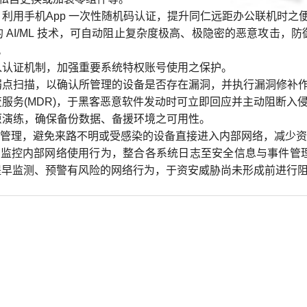
，利用手机App 一次性随机码认证，提升同仁远距办公联机时之
的 AI/ML 技术，可自动阻止复杂度极高、极隐密的恶意攻击
。
登入认证机制，加强重要系统特权账号使用之保护。
统弱点扫描，以确认所管理的设备是否存在漏洞，并执行漏洞修补
应变服务(MDR)，于黑客恶意软件发动时可立即回应并主动阻断
复原演练，确保备份数据、备援环境之可用性。
络实名管理，避免来路不明或受感染的设备直接进入内部网络，减少
)，监控内部网络使用行为，整合各系统日志至安全信息与事件管理
，提早监测、预警有风险的网络行为，于资安威胁尚未形成前进行