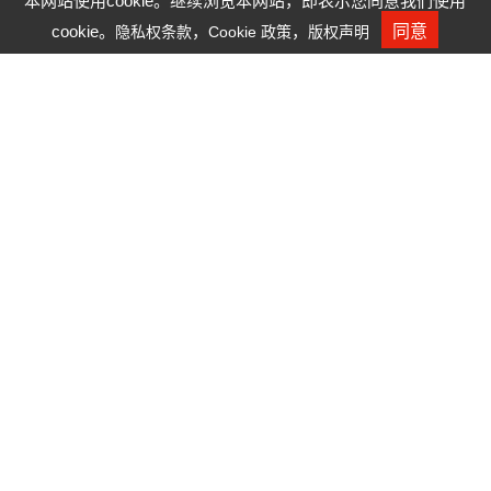
本网站使用cookie。继续浏览本网站，即表示您同意我们使用
沟通，营造良好互动管道」、「接
cookie。
，
，
同意
隐私权条款
Cookie 政策
版权声明
人才招募
轨国际规范，引导尽职治理」及
「深化公司永续治理文化，提供多
元化商品」等主轴为中心
2013扬明光学企业社会责任报告书
2014扬明光学企业社会责任报告书
2015扬明光学企业社会责任报告书
2016扬明光学企业社会责任报告书
2017扬明光学企业社会责任报告书
2018扬明光学企业社会责任报告书
2019扬明光学企业社会责任报告书