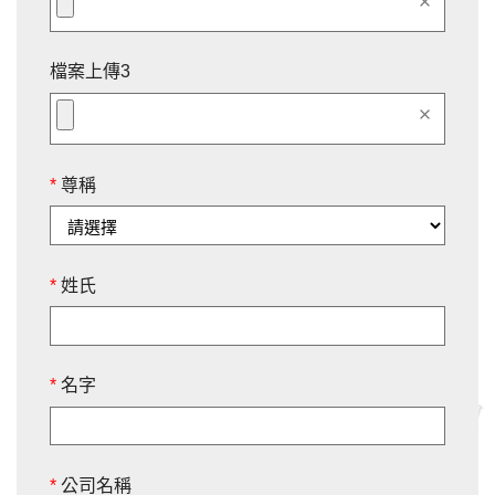
clear
檔案上傳3
clear
*
尊稱
*
姓氏
*
名字
*
公司名稱