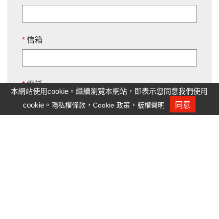
*
信箱
*
電話
本網站使用cookie。繼續瀏覽本網站，即表示您同意我們使用
cookie。
，
，
同意
隱私權條款
Cookie 政策
版權聲明
人才招募
接受
隱私權條款
與
Cookie政策
IP Geolocation
by
geoPlugin
清除
送出