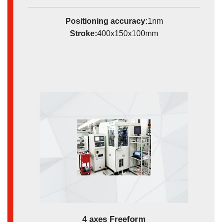
Positioning accuracy:
1nm
Stroke:
400x150x100mm
4 axes Freeform