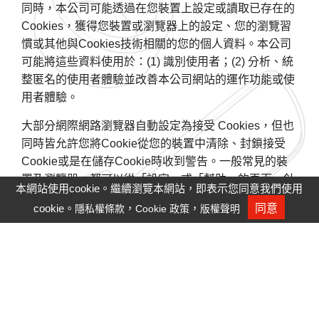
同時，本公司可能透過在您裝置上設定或讀取已存在的
Cookies，獲得您裝置或瀏覽器上的設定、您的瀏覽習
慣或其他與Cookies技術相關的您的個人資料。本公司
可能將這些資料使用於：(1) 識別使用者；(2) 分析、統
整匿名的使用者體驗並改善本公司網站的運作功能或使
用者體驗。
大部分網際網路瀏覽器自動設定為接受 Cookies，但也
同時皆允許您將Cookie從您的裝置中清除、封鎖接受
Cookie或是在儲存Cookie時收到警告。一般常見的裝
置及瀏覽器，都可以從「設定」或「幫助」的頁面，針
本網站使用cookie。繼續瀏覽本網站，即表示您同意我們使用
對Cookies進行設定，或是您也可以查閱關於Cookies
cookie。
，
，
同意
隱私權條款
Cookie 政策
版權聲明
人才招募
的其他介紹網站，以獲得更即時且專業的設定指南。本
公司建議您依照您所使用的裝置及瀏覽器，按您個人偏
好調整，以獲得最佳的瀏覽體驗。