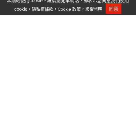
本網站使用cookie。繼續瀏覽本網站，即表示您同意我們使用
學，應用於人類生產活動之中，得以擴展人們的視覺、
cookie。
，
，
同意
隱私權條款
Cookie 政策
版權聲明
人才招募
聽覺和觸覺。
揚明立足光學產業尖端，不斷推出創新的光學產品運用
於居家生活、行動投影、智慧監控、電腦視覺、機器視
覺、人臉/物體識別等領域，同時我們也針對擴增實境
(AR)、虛擬實境(VR)、車載應用、無人商店等讓人類世
界更加多樣性的創新應用領域持續研發。
世界由我展現
揚明光學專注雕琢每一個技術環節，做理想而有效的價
值轉換。透過科學的方法將個別光學技術做有意義、有
價值的串聯(connecting)，創造更多豐富人類生活的產
品，讓擁抱世界成為人類的日常。