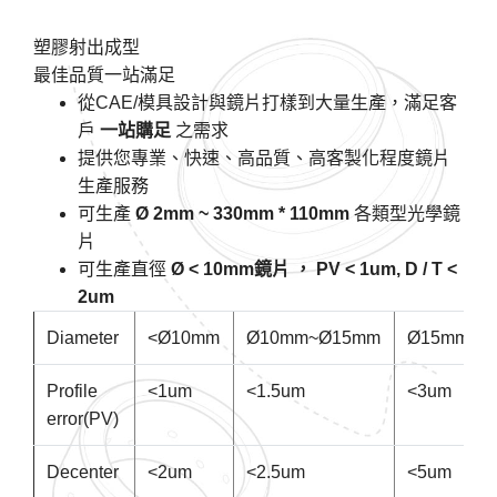
塑膠射出成型
最佳品質一站滿足
從CAE/模具設計與鏡片打樣到大量生產，滿足客
戶
一站購足
之需求
提供您專業、快速、高品質、高客製化程度鏡片
生產服務
可生產
Ø 2mm ~ 330mm * 110mm
各類型光學鏡
片
可生產直徑
Ø < 10mm鏡片 ， PV < 1um, D / T <
2um
Diameter
<Ø10mm
Ø10mm~Ø15mm
Ø15mm~Ø
Profile
<1um
<1.5um
<3um
error(PV)
Decenter
<2um
<2.5um
<5um