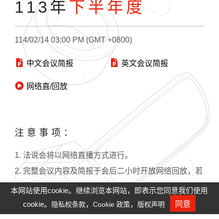
113年
下半年度
114/02/14 03:00 PM (GMT +0800)
中文会议简报
英文会议简报
网络直/回放
注意事项：
1. 法说会将以网络直播方式进行。
2. 完整会议内容及简报于会后二小时开放网络回放，若
无法观赏网络直播，请检查防火墙设定。
本网站使用cookie。继续浏览本网站，即表示您同意我们使用
3. Win8之前IE版本需安装Adobe player：
cookie。
，
，
同意
隐私权条款
Cookie 政策
版权声明
人才招募
https://get.adobe.com/tw/flashplayer/
。