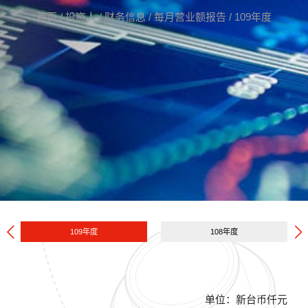
首页
/
投资人
/
财务信息
/
每月营业额报告
/
109年度
109年度
108年度
单位：新台币仟元