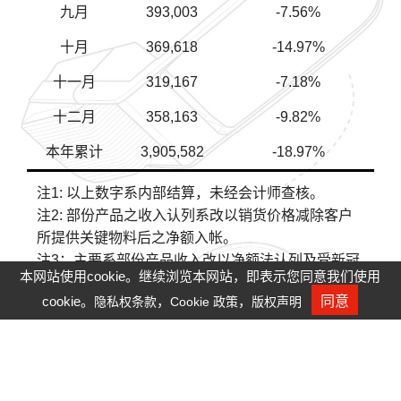
九月
393,003
-7.56%
十月
369,618
-14.97%
十一月
319,167
-7.18%
十二月
358,163
-9.82%
本年累计
3,905,582
-18.97%
注1: 以上数字系内部结算，未经会计师查核。
注2: 部份产品之收入认列系改以销货价格减除客户
所提供关键物料后之净额入帐。
注3：主要系部份产品收入改以净额法认列及受新冠
本网站使用cookie。继续浏览本网站，即表示您同意我们使用
病毒疫情影响，大陆子公司工作天数与可上工人数
cookie。
，
，
同意
隐私权条款
Cookie 政策
版权声明
人才招募
减少，造成产能及出货减少。
注4：主要系部份产品收入改以净额法认列及新冠病
毒疫情扩大，对材料供应速度及客户需求造成冲
击，致产能及出货减少。