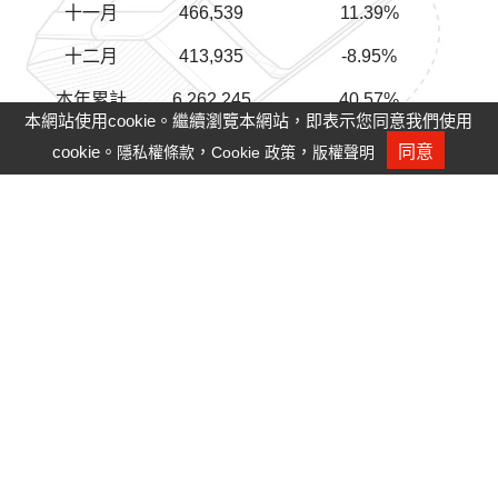
十一月
466,539
11.39%
十二月
413,935
-8.95%
本年累計
6,262,245
40.57%
本網站使用cookie。繼續瀏覽本網站，即表示您同意我們使用
*以上數字係內部結算，未經會計師查核。
cookie。
，
，
同意
隱私權條款
Cookie 政策
版權聲明
人才招募