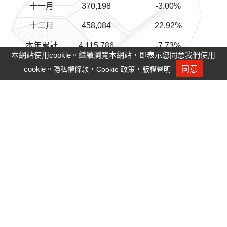
十一月
370,198
-3.00%
十二月
458,084
22.92%
本年累計
4,115,786
-7.73%
本網站使用cookie。繼續瀏覽本網站，即表示您同意我們使用
*以上數字係內部結算，未經會計師查核。
cookie。
，
，
同意
隱私權條款
Cookie 政策
版權聲明
人才招募