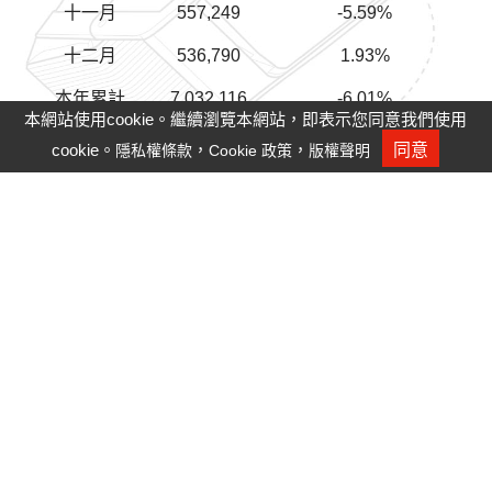
十一月
557,249
-5.59%
十二月
536,790
1.93%
本年累計
7,032,116
-6.01%
本網站使用cookie。繼續瀏覽本網站，即表示您同意我們使用
*以上數字係內部結算，未經會計師查核。
cookie。
，
，
同意
隱私權條款
Cookie 政策
版權聲明
人才招募