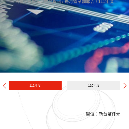
首頁
/
投資人
/
財務資訊
/
每月營業額報告
/
111年度
111年度
110年度
單位：新台幣仟元