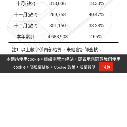
十月(註2)
313,036
-18.33%
十一月(註2)
269,758
-40.47%
十二月(註2)
301,150
-33.28%
本年累計
4,683,503
2.65%
註1: 以上數字係內部結算，未經會計師查核。
註2: 部份產品之收入認列改以銷貨價格減除客戶所
本網站使用cookie。繼續瀏覽本網站，即表示您同意我們使用
提供關鍵物料後之淨額入帳。
cookie。
，
，
同意
隱私權條款
Cookie 政策
版權聲明
人才招募
註3: 昆山工廠配合當地政府防疫措施，工作天數減
少，造成產能及出貨減少。