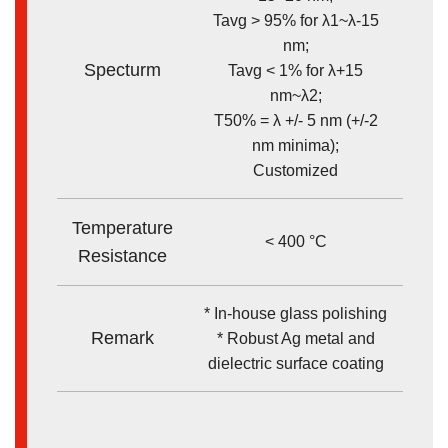
Tavg > 95% for λ1~λ-15
nm;
Specturm
Tavg < 1% for λ+15
nm~λ2;
T50% = λ +/- 5 nm (+/-2
nm minima);
Customized
Temperature
< 400 °C
Resistance
* In-house glass polishing
Remark
* Robust Ag metal and
dielectric surface coating