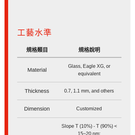
工藝水準
規格類目
規格說明
Glass, Eagle XG, or
Material
equivalent
Thickness
0.7, 1.1 mm, and others
Dimension
Customized
Slope T (10%) - T (90%) <
15~20 nm;