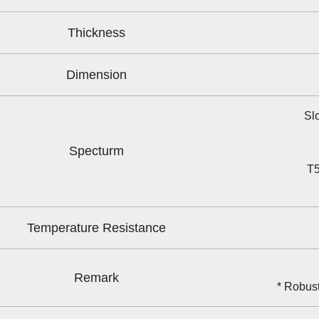
Thickness
Dimension
Sl
Specturm
T5
Temperature Resistance
Remark
* Robust