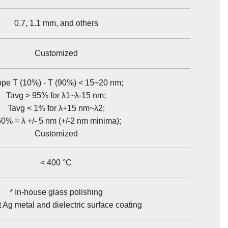
0.7, 1.1 mm, and others
Customized
ope T (10%) - T (90%) < 15~20 nm;
Tavg > 95% for λ1~λ-15 nm;
Tavg < 1% for λ+15 nm~λ2;
0% = λ +/- 5 nm (+/-2 nm minima);
Customized
< 400 °C
* In-house glass polishing
 Ag metal and dielectric surface coating