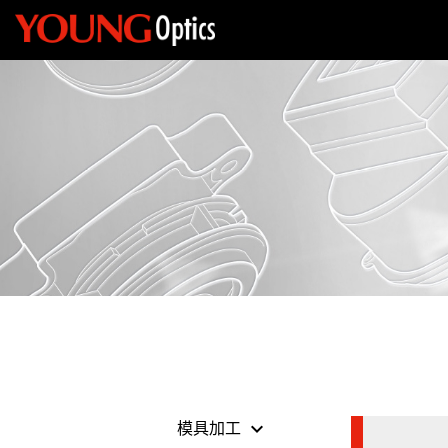
keyboard_arrow_down
模具加工