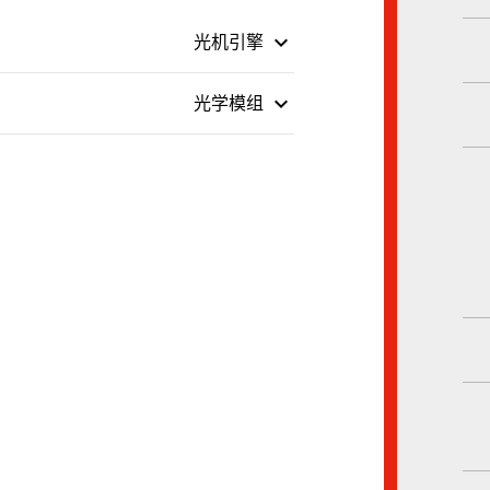
keyboard_arrow_down
光机引擎
keyboard_arrow_down
光学模组