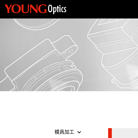
keyboard_arrow_down
模具加工