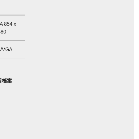
 854 x
480
 WVGA
看档案