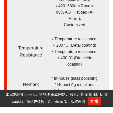
• 420~680nm Rave >
95% AOI = 45deg (Al
Mirror);
Customized
• Temperature resistance,
< 200 °C (Metal coating)
Temperature
• Temperature resistance,
Resistance
< 400 °C (Dielectric
coating)
* In-house glass polishing
Remark
* Robust Ag metal and
dielectric surface coating
本网站使用cookie。继续浏览本网站，即表示您同意我们使用
cookie。
，
，
同意
隐私权条款
Cookie 政策
版权声明
人才招募