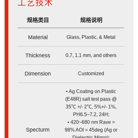
工艺技术
规格类目
规格说明
Material
Glass, Plastic, & Metal
Thickness
0.7, 1.1 mm, and others
Dimension
Customized
• Ag Coating on Plastic
(E48R) salt test pass @
35℃ +/- 2℃, 5%+/- 1%,
PH6.5~7.2, 24H;
• 420~680 nm Rave >
Specturm
98% AOI = 45deg (Ag or
Dielectric Mirror);