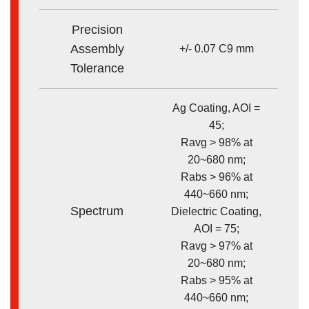
Precision
Assembly
+/- 0.07 C9 mm
Tolerance
Ag Coating, AOI =
45;
Ravg > 98% at
20~680 nm;
Rabs > 96% at
440~660 nm;
Spectrum
Dielectric Coating,
AOI = 75;
Ravg > 97% at
20~680 nm;
Rabs > 95% at
440~660 nm;