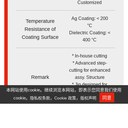
Customized
Ag Coating: < 200
Temperature
°C
Resistance of
Dielectric Coating: <
Coating Surface
400 °C
* In-house cutting
* Advanced step-
cutting for enhanced
Remark
assy. Structure
* Jig designed for
本网站使用cookie。继续浏览本网站，即表示您同意我们使用
various customized
cookie。
，
，
同意
隐私权条款
Cookie 政策
版权声明
人才招募
dimensions